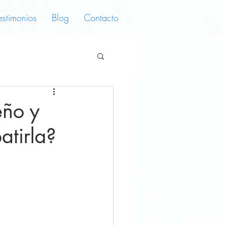
estimonios
Blog
Contacto
eño y
atirla?