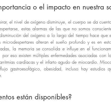
mportancia o el impacto en nuestra s
rar, el nivel de oxígeno disminuye, el cuerpo se da cuenta
despertarse, estas alarmas de las que no somos conscient
 disminución del oxígeno a lo largo del tiempo hace que e
s microdespertares alteran el sueño profundo y es en esto
adas, la memoria se consolida e influye en el funcionami
 por eso existen múltiples enfermedades asociadas con la 
s arritmias cardíacas y el infarto agudo de miocardio. Mioca
eflujo gastroesofágico, obesidad, incluso hay estudios q
r.
ntos están disponibles?