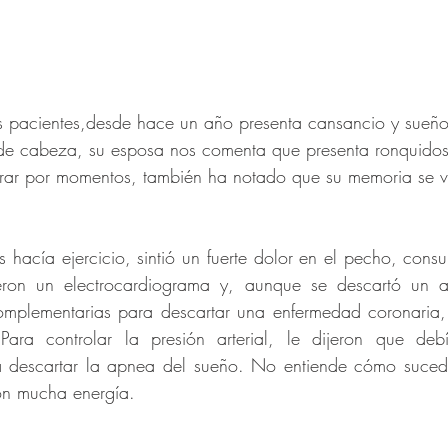
s pacientes,desde hace un año presenta cansancio y sueño 
 de cabeza, su esposa nos comenta que presenta ronquidos
irar por momentos, también ha notado que su memoria se v
hacía ejercicio, sintió un fuerte dolor en el pecho, consul
ieron un electrocardiograma y, aunque se descartó un a
omplementarias para descartar una enfermedad coronaria, 
ara controlar la presión arterial, le dijeron que debí
 descartar la apnea del sueño. No entiende cómo sucedi
on mucha energía. 