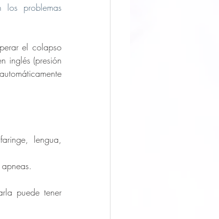
 los problemas 
perar el colapso 
 inglés (presión 
 automáticamente 
aringe, lengua, 
s apneas.
la puede tener 