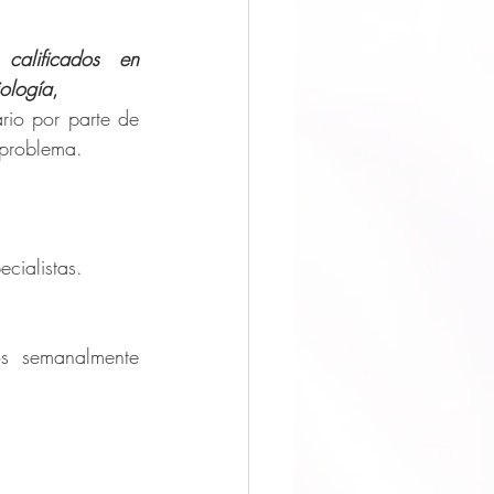
alificados en 
iología
, 
rio por parte de 
 problema.
cialistas.
s semanalmente 