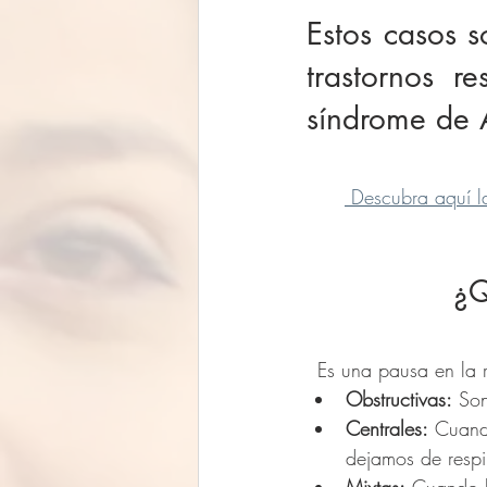
Estos casos s
trastornos r
síndrome de 
 Descubra aquí l
¿Q
Es una pausa en la 
Obstructivas:
 Son
Centrales:
 Cuand
dejamos de respi