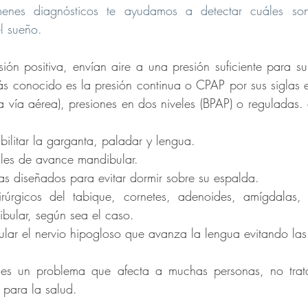
enes diagnósticos te ayudamos a detectar cuáles son
el sueño.
sión positiva, envían aire a una presión suficiente para su
ás conocido es la presión continua o CPAP por sus siglas en
la vía aérea), presiones en dos niveles (BPAP) o reguladas.
bilitar la garganta, paladar y lengua.
rales de avance mandibular.
as diseñados para evitar dormir sobre su espalda.
rúrgicos del tabique, cornetes, adenoides, amígdalas, f
bular, según sea el caso.
ular el nervio hipogloso que avanza la lengua evitando la
es un problema que afecta a muchas personas, no tratar
 para la salud.